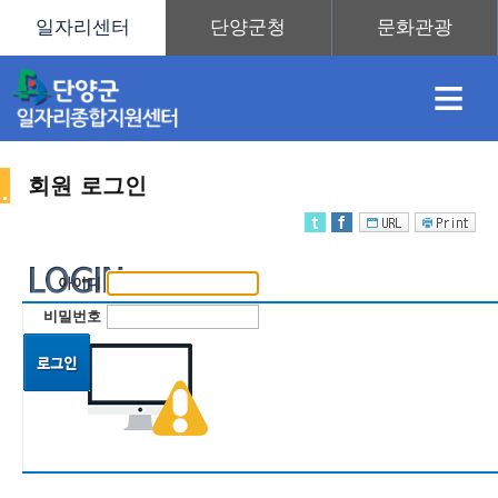
≡
회원 로그인
채
인
직
취
센
아이디
용
재
업
업
터
비밀번호
정
정
훈
도
안