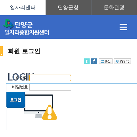
≡
회원 로그인
채
인
직
취
센
아이디
용
재
업
업
터
비밀번호
정
정
훈
도
안