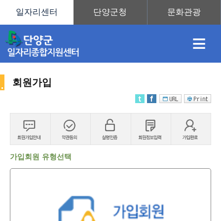
≡
회원가입
채
인
직
취
센
용
재
업
업
터
가입회원 유형선택
정
정
훈
도
안