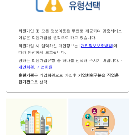
보
보
련
우
내
회원가입 및 모든 정보이용은 무료로 제공되며 맞춤서비스
이용은 회원가입을 원칙으로 하고 있습니다.
정
미
회원가입 시 입력하신 개인정보는
[개인정보보호방침]
에
따라 안전하게 보호됩니다.
원하는 회원가입유형 중 하나를 선택해 주시기 바랍니다. -
개인회원
,
기업회원
보
훈련기관
은 기업회원으로 가입후
기업회원구분
을
직업훈
련기관
으로 선택.