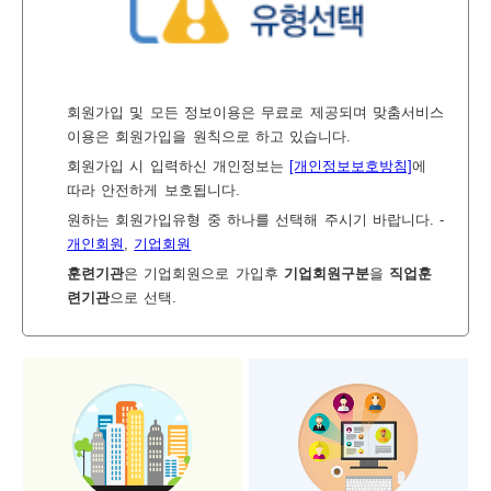
보
보
련
우
내
회원가입 및 모든 정보이용은 무료로 제공되며 맞춤서비스
이용은 회원가입을 원칙으로 하고 있습니다.
정
미
회원가입 시 입력하신 개인정보는
[개인정보보호방침]
에
따라 안전하게 보호됩니다.
원하는 회원가입유형 중 하나를 선택해 주시기 바랍니다. -
개인회원
,
기업회원
보
훈련기관
은 기업회원으로 가입후
기업회원구분
을
직업훈
련기관
으로 선택.