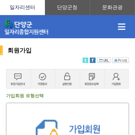
≡
회원가입
채
인
직
취
센
용
재
업
업
터
가입회원 유형선택
정
정
훈
도
안