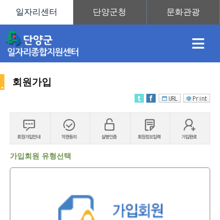
≡
회원가입
채
인
직
취
센
용
재
업
업
터
가입회원 유형선택
정
정
훈
도
안