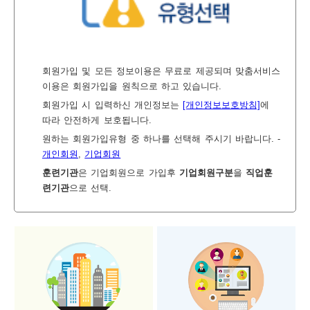
보
보
련
우
내
회원가입 및 모든 정보이용은 무료로 제공되며 맞춤서비스
이용은 회원가입을 원칙으로 하고 있습니다.
정
미
회원가입 시 입력하신 개인정보는
[개인정보보호방침]
에
따라 안전하게 보호됩니다.
원하는 회원가입유형 중 하나를 선택해 주시기 바랍니다. -
개인회원
,
기업회원
보
훈련기관
은 기업회원으로 가입후
기업회원구분
을
직업훈
련기관
으로 선택.