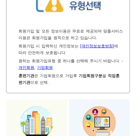
보
보
련
우
내
회원가입 및 모든 정보이용은 무료로 제공되며 맞춤서비스
이용은 회원가입을 원칙으로 하고 있습니다.
정
미
회원가입 시 입력하신 개인정보는
[개인정보보호방침]
에
따라 안전하게 보호됩니다.
원하는 회원가입유형 중 하나를 선택해 주시기 바랍니다. -
개인회원
,
기업회원
보
훈련기관
은 기업회원으로 가입후
기업회원구분
을
직업훈
련기관
으로 선택.