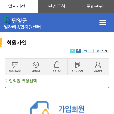
≡
회원가입
채
인
직
취
센
용
재
업
업
터
가입회원 유형선택
정
정
훈
도
안