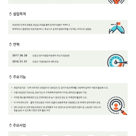
보
보
련
우
내
안
정
미
내
보
센
터
업
무
안