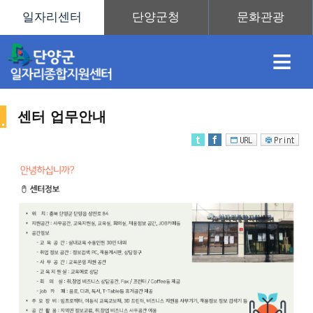
≡
센터 업무안내
채
인
직
취
센
용
재
업
업
터
센
정
정
훈
도
안
터