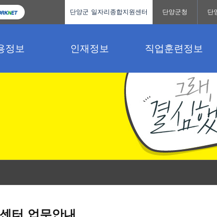
단양군 일자리종합지원센터
단양군청
단
용정보
인재정보
직업훈련정보
센터 업무안내