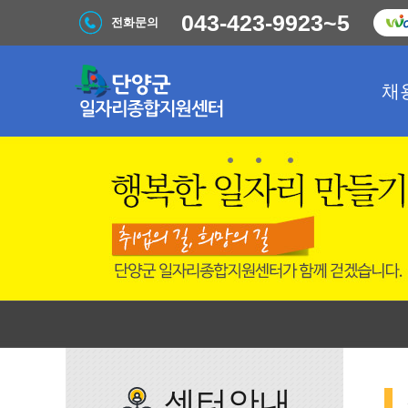
043-423-9923~5
전화문의
채
센터안내