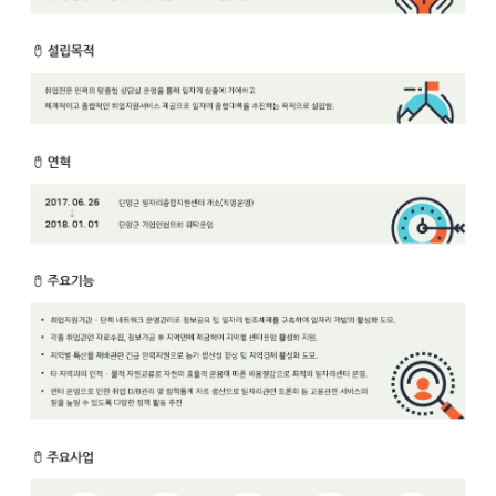
보
보
련
우
내
안
정
미
내
보
센
터
업
무
안