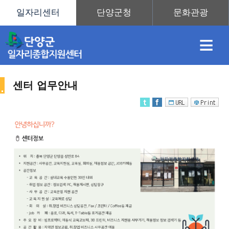
≡
센터 업무안내
채
인
직
취
센
용
재
업
업
터
센
정
정
훈
도
안
터