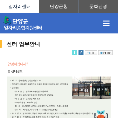
≡
센터 업무안내
채
인
직
취
센
용
재
업
업
터
센
정
정
훈
도
안
터