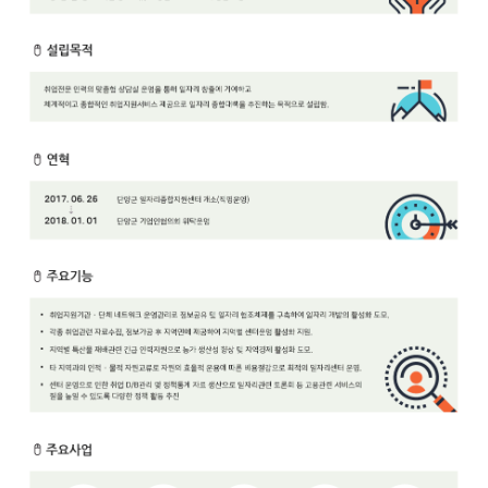
보
보
련
우
내
안
정
미
내
보
센
터
업
무
안