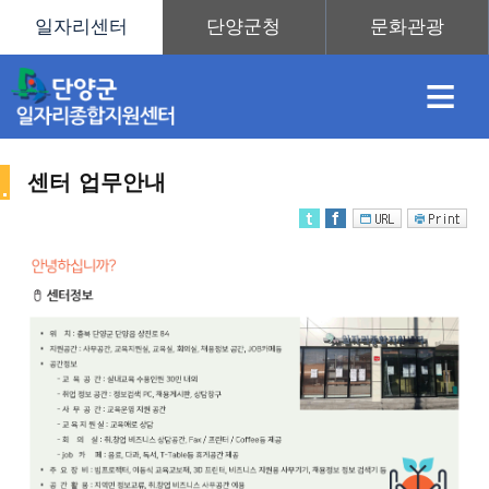
≡
센터 업무안내
채
인
직
취
센
용
재
업
업
터
센
정
정
훈
도
안
터