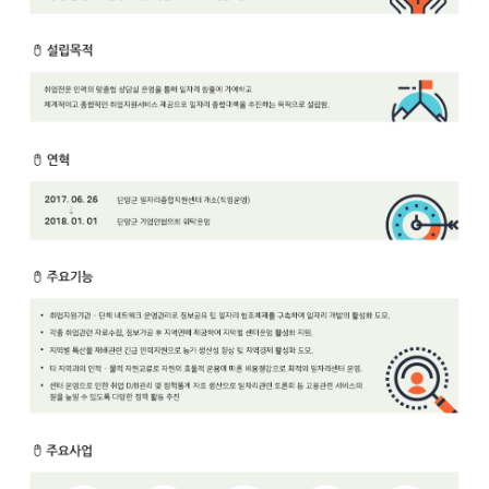
보
보
련
우
내
안
정
미
내
보
센
터
업
무
안