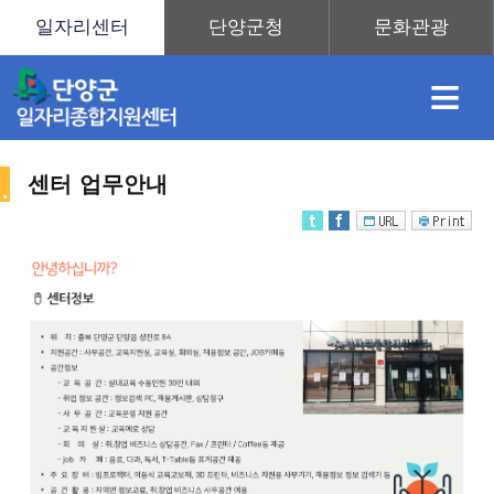
≡
센터 업무안내
채
인
직
취
센
용
재
업
업
터
센
정
정
훈
도
안
터