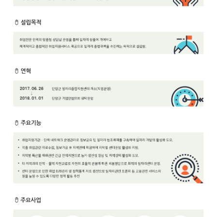
보
보
련
우
내
안
정
미
내
보
센
터
업
무
안