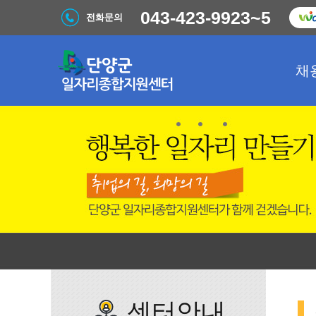
043-423-9923~5
전화문의
채
센터안내