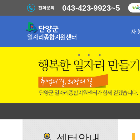
043-423-9923~5
전화문의
채
센터안내