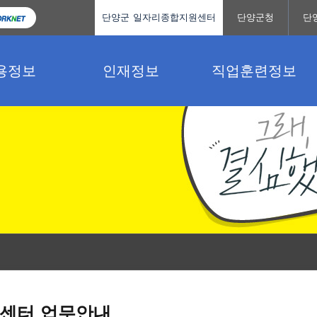
단양군 일자리종합지원센터
단양군청
단
용정보
인재정보
직업훈련정보
센터 업무안내