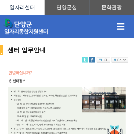
≡
센터 업무안내
채
인
직
취
센
용
재
업
업
터
센
정
정
훈
도
안
터