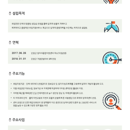
보
보
련
우
내
안
정
미
내
보
센
터
업
무
안