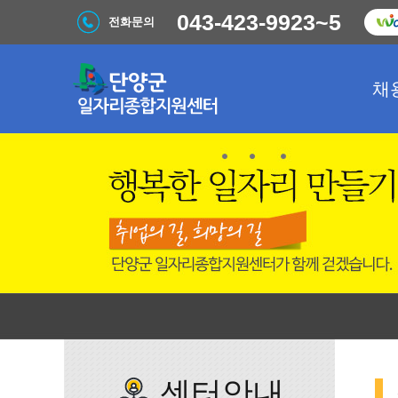
043-423-9923~5
전화문의
채
센터안내