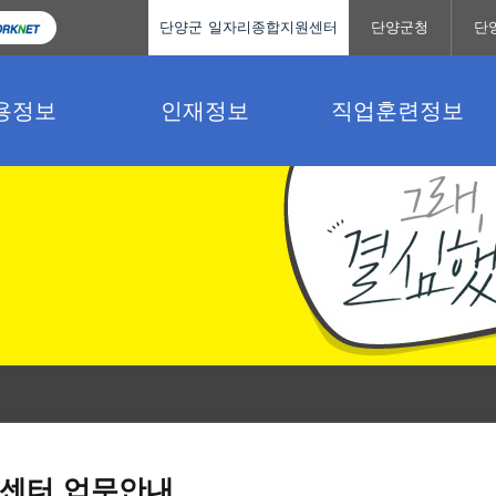
단양군 일자리종합지원센터
단양군청
단
용정보
인재정보
직업훈련정보
센터 업무안내