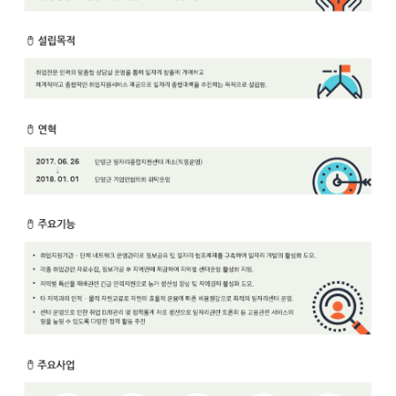
보
보
련
우
내
안
정
미
내
보
센
터
업
무
안