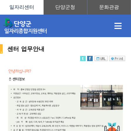
≡
센터 업무안내
채
인
직
취
센
용
재
업
업
터
센
정
정
훈
도
안
터