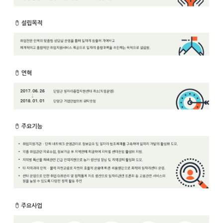
보
보
련
우
내
안
정
미
내
보
센
터
업
무
안