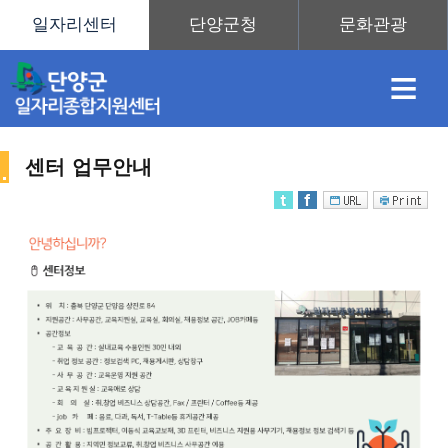
≡
센터 업무안내
채
인
직
취
센
용
재
업
업
터
센
정
정
훈
도
안
터