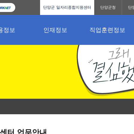
단양군 일자리종합지원센터
단양군청
단
용정보
인재정보
직업훈련정보
센터 업무안내