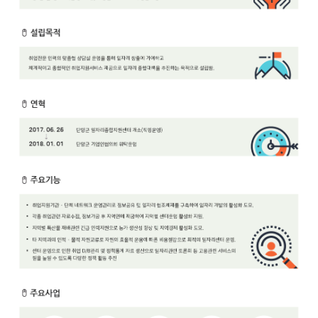
보
보
련
우
내
안
정
미
내
보
센
터
업
무
안