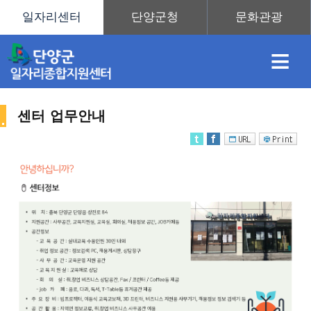
≡
센터 업무안내
채
인
직
취
센
용
재
업
업
터
센
정
정
훈
도
안
터