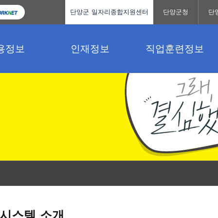
단양군 일자리종합지원센터
단양군청
단
용정보
인재정보
직업훈련정보
시스템 소개