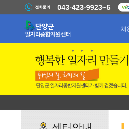
043-423-9923~5
전화문의
채
센터안내