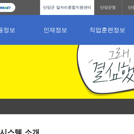
단양군 일자리종합지원센터
단양군청
단
용정보
인재정보
직업훈련정보
시스템 소개