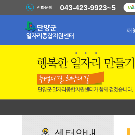
043-423-9923~5
전화문의
채
센터안내