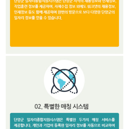
보
보
련
우
내
안
정
미
내
보
센
터
업
무
안