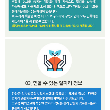
내
시
스
템
소
개
방
문
안
내
공
지
사
항