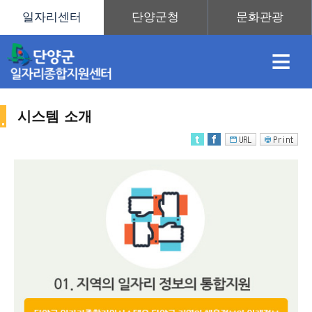
≡
시스템 소개
채
인
직
취
센
용
재
업
업
터
센
정
정
훈
도
안
터