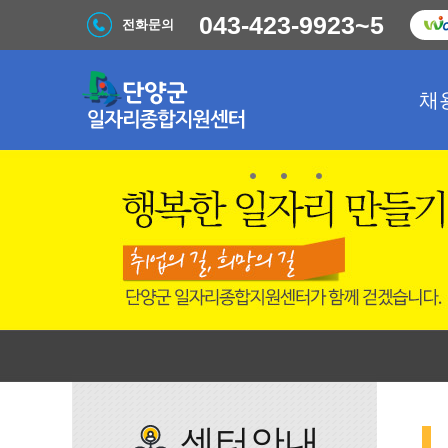
043-423-9923~5
전화문의
채
센터안내