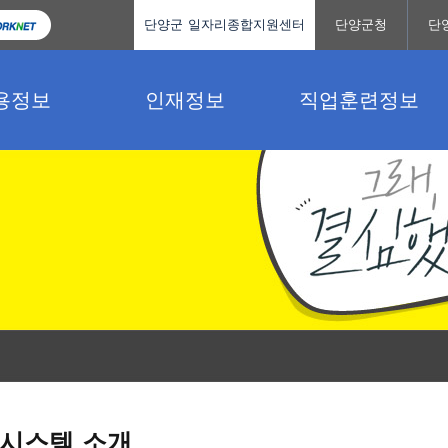
단양군 일자리종합지원센터
단양군청
단
용정보
인재정보
직업훈련정보
시스템 소개