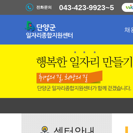
043-423-9923~5
전화문의
채
센터안내