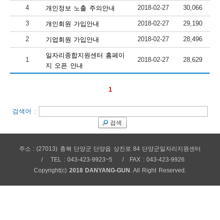
4
2018-02-27
30,066
개인정보 노출 주의안내
보
보
련
우
내
3
2018-02-27
29,190
개인회원 가입안내
2
2018-02-27
28,496
기업회원 가입안내
안
일자리종합지원센터 홈페이
1
2018-02-27
28,629
정
미
지 오픈 안내
1
내
보
검색어 :
검색
센
주소 : (27013) 충북 단양군 단양읍 상진로 84 단양군일자리지원센터
TEL : 043-423-9923~5
FAX : 043-423-9926
터
Copyright(c)
2018 DANYANG-GUN
. All Right Reserved.
업
무
안