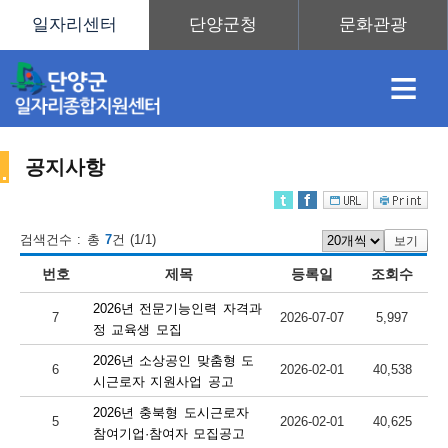
≡
공지사항
채
인
직
취
센
검색건수 : 총
7
건 (1/1)
보기
번호
제목
등록일
조회수
용
재
업
업
터
센
2026년 전문기능인력 자격과
7
2026-07-07
5,997
정 교육생 모집
2026년 소상공인 맞춤형 도
6
2026-02-01
40,538
정
정
훈
도
안
시근로자 지원사업 공고
2026년 충북형 도시근로자
터
5
2026-02-01
40,625
참여기업·참여자 모집공고