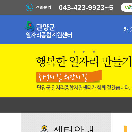
043-423-9923~5
전화문의
채
센터안내