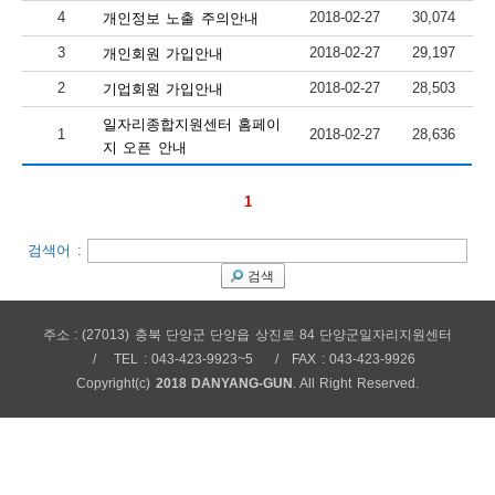
4
2018-02-27
30,074
개인정보 노출 주의안내
보
보
련
우
내
3
2018-02-27
29,197
개인회원 가입안내
2
2018-02-27
28,503
기업회원 가입안내
안
일자리종합지원센터 홈페이
1
2018-02-27
28,636
정
미
지 오픈 안내
1
내
보
검색어 :
검색
센
주소 : (27013) 충북 단양군 단양읍 상진로 84 단양군일자리지원센터
TEL : 043-423-9923~5
FAX : 043-423-9926
터
Copyright(c)
2018 DANYANG-GUN
. All Right Reserved.
업
무
안