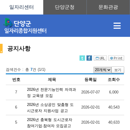
≡
공지사항
채
인
직
취
센
검색건수 : 총
7
건 (1/1)
보기
번호
제목
등록일
조회수
용
재
업
업
터
센
2026년 전문기능인력 자격과
7
2026-07-07
6,000
정 교육생 모집
2026년 소상공인 맞춤형 도
6
2026-02-01
40,543
정
정
훈
도
안
시근로자 지원사업 공고
2026년 충북형 도시근로자
터
5
2026-02-01
40,633
참여기업·참여자 모집공고