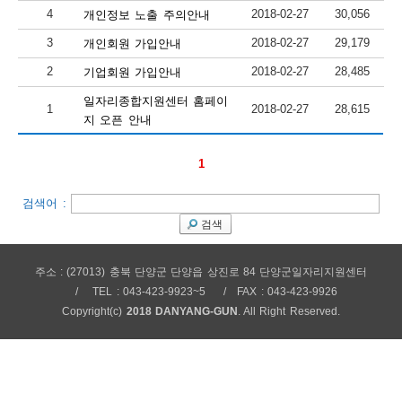
4
2018-02-27
30,056
개인정보 노출 주의안내
보
보
련
우
내
3
2018-02-27
29,179
개인회원 가입안내
2
2018-02-27
28,485
기업회원 가입안내
안
일자리종합지원센터 홈페이
1
2018-02-27
28,615
정
미
지 오픈 안내
1
내
보
검색어 :
검색
센
주소 : (27013) 충북 단양군 단양읍 상진로 84 단양군일자리지원센터
TEL : 043-423-9923~5
FAX : 043-423-9926
터
Copyright(c)
2018 DANYANG-GUN
. All Right Reserved.
업
무
안