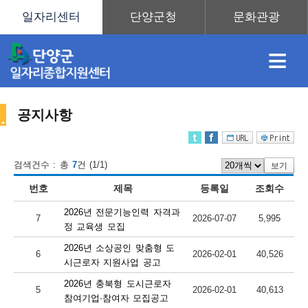
≡
공지사항
채
인
직
취
센
검색건수 : 총
7
건 (1/1)
보기
번호
제목
등록일
조회수
용
재
업
업
터
센
2026년 전문기능인력 자격과
7
2026-07-07
5,995
정 교육생 모집
2026년 소상공인 맞춤형 도
6
2026-02-01
40,526
정
정
훈
도
안
시근로자 지원사업 공고
2026년 충북형 도시근로자
터
5
2026-02-01
40,613
참여기업·참여자 모집공고