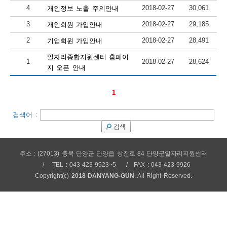
4
2018-02-27
30,061
개인정보 노출 주의안내
보
보
련
우
내
3
2018-02-27
29,185
개인회원 가입안내
2
2018-02-27
28,491
기업회원 가입안내
안
일자리종합지원센터 홈페이
1
2018-02-27
28,624
정
미
지 오픈 안내
1
내
보
검색어 :
검색
센
주소 : (27013) 충북 단양군 단양읍 상진로 84 단양군일자리지원센터
TEL : 043-423-9923~5
FAX : 043-423-9926
터
Copyright(c)
2018 DANYANG-GUN
. All Right Reserved.
업
무
안