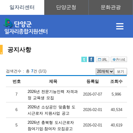
≡
공지사항
채
인
직
취
센
검색건수 : 총
7
건 (1/1)
보기
번호
제목
등록일
조회수
용
재
업
업
터
센
2026년 전문기능인력 자격과
7
2026-07-07
5,996
정 교육생 모집
2026년 소상공인 맞춤형 도
6
2026-02-01
40,534
정
정
훈
도
안
시근로자 지원사업 공고
2026년 충북형 도시근로자
터
5
2026-02-01
40,619
참여기업·참여자 모집공고