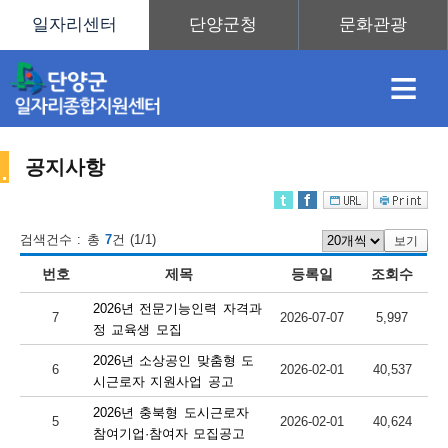
≡
공지사항
채
인
직
취
센
검색건수 : 총
7
건 (1/1)
보기
번호
제목
등록일
조회수
용
재
업
업
터
센
2026년 전문기능인력 자격과
7
2026-07-07
5,997
정 교육생 모집
2026년 소상공인 맞춤형 도
6
2026-02-01
40,537
정
정
훈
도
안
시근로자 지원사업 공고
2026년 충북형 도시근로자
터
5
2026-02-01
40,624
참여기업·참여자 모집공고