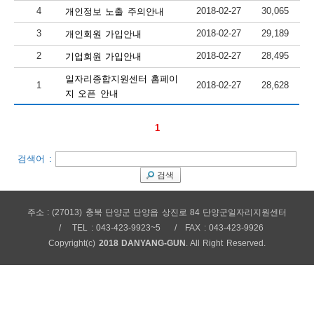
4
2018-02-27
30,065
개인정보 노출 주의안내
보
보
련
우
내
3
2018-02-27
29,189
개인회원 가입안내
2
2018-02-27
28,495
기업회원 가입안내
안
일자리종합지원센터 홈페이
1
2018-02-27
28,628
정
미
지 오픈 안내
1
내
보
검색어 :
검색
센
주소 : (27013) 충북 단양군 단양읍 상진로 84 단양군일자리지원센터
TEL : 043-423-9923~5
FAX : 043-423-9926
터
Copyright(c)
2018 DANYANG-GUN
. All Right Reserved.
업
무
안