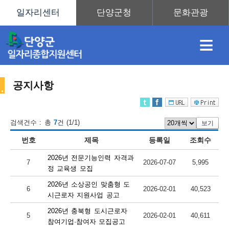
≡
공지사항
채
인
직
취
센
검색건수 : 총
7
건 (1/1)
보기
번호
제목
등록일
조회수
용
재
업
업
터
센
2026년 전문기능인력 자격과
7
2026-07-07
5,995
정 교육생 모집
2026년 소상공인 맞춤형 도
6
2026-02-01
40,523
정
정
훈
도
안
시근로자 지원사업 공고
2026년 충북형 도시근로자
터
5
2026-02-01
40,611
참여기업·참여자 모집공고