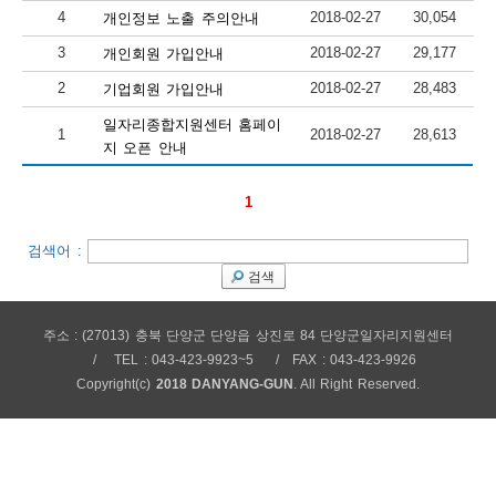
4
2018-02-27
30,054
개인정보 노출 주의안내
보
보
련
우
내
3
2018-02-27
29,177
개인회원 가입안내
2
2018-02-27
28,483
기업회원 가입안내
안
일자리종합지원센터 홈페이
1
2018-02-27
28,613
정
미
지 오픈 안내
1
내
보
검색어 :
검색
센
주소 : (27013) 충북 단양군 단양읍 상진로 84 단양군일자리지원센터
TEL : 043-423-9923~5
FAX : 043-423-9926
터
Copyright(c)
2018 DANYANG-GUN
. All Right Reserved.
업
무
안