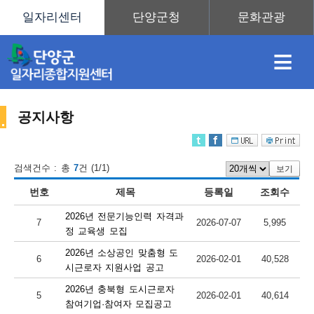
≡
공지사항
채
인
직
취
센
검색건수 : 총
7
건 (1/1)
보기
번호
제목
등록일
조회수
용
재
업
업
터
센
2026년 전문기능인력 자격과
7
2026-07-07
5,995
정 교육생 모집
2026년 소상공인 맞춤형 도
6
2026-02-01
40,528
정
정
훈
도
안
시근로자 지원사업 공고
2026년 충북형 도시근로자
터
5
2026-02-01
40,614
참여기업·참여자 모집공고