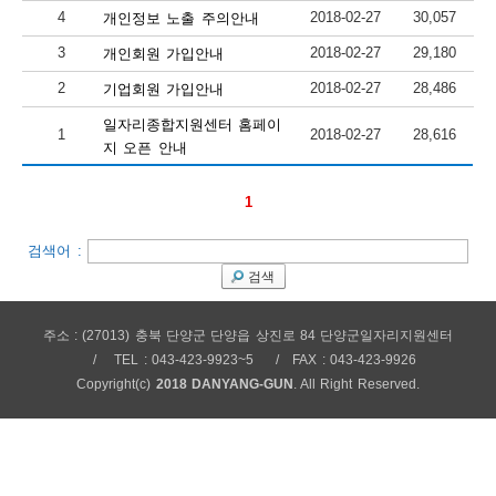
4
2018-02-27
30,057
개인정보 노출 주의안내
보
보
련
우
내
3
2018-02-27
29,180
개인회원 가입안내
2
2018-02-27
28,486
기업회원 가입안내
안
일자리종합지원센터 홈페이
1
2018-02-27
28,616
정
미
지 오픈 안내
1
내
보
검색어 :
검색
센
주소 : (27013) 충북 단양군 단양읍 상진로 84 단양군일자리지원센터
TEL : 043-423-9923~5
FAX : 043-423-9926
터
Copyright(c)
2018 DANYANG-GUN
. All Right Reserved.
업
무
안