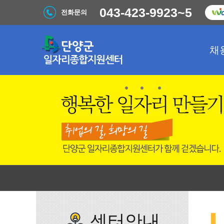
043-423-9923~5
전화문의
채
센터안내