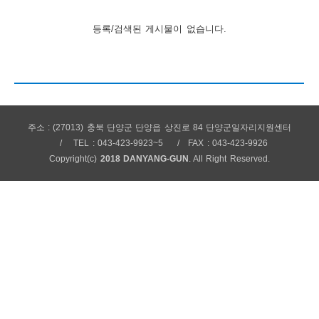
보
보
련
우
내
등록/검색된 게시물이 없습니다.
안
정
미
주소 : (27013) 충북 단양군 단양읍 상진로 84 단양군일자리지원센터
TEL : 043-423-9923~5
FAX : 043-423-9926
내
Copyright(c)
2018 DANYANG-GUN
. All Right Reserved.
보
센
터
업
무
안