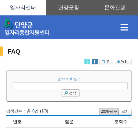
≡
FAQ
채
인
직
취
센
검색키워드 :
용
재
업
업
터
센
검색
검색건수 : 총
0
건 (1/0)
보기
정
정
훈
도
안
번호
질문
조회수
터