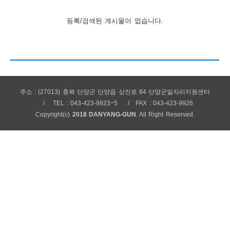
보
보
련
우
내
등록/검색된 게시물이 없습니다.
안
정
미
주소 : (27013) 충북 단양군 단양읍 상진로 84 단양군일자리지원센터
TEL : 043-423-9923~5
FAX : 043-423-9926
내
Copyright(c)
2018 DANYANG-GUN
. All Right Reserved.
보
센
터
업
무
안