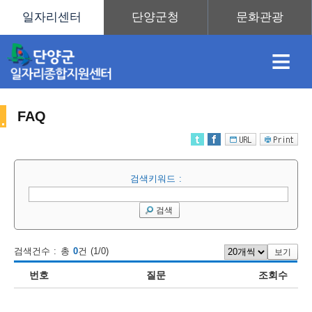
≡
FAQ
채
인
직
취
센
검색키워드 :
용
재
업
업
터
센
검색
검색건수 : 총
0
건 (1/0)
보기
정
정
훈
도
안
번호
질문
조회수
터