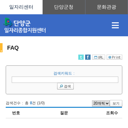
≡
FAQ
채
인
직
취
센
검색키워드 :
용
재
업
업
터
센
검색
검색건수 : 총
0
건 (1/0)
보기
정
정
훈
도
안
번호
질문
조회수
터