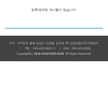
보
보
련
우
내
등록/검색된 게시물이 없습니다.
안
정
미
주소 : (27013) 충북 단양군 단양읍 상진로 84 단양군일자리지원센터
TEL : 043-423-9923~5
FAX : 043-423-9926
내
Copyright(c)
2018 DANYANG-GUN
. All Right Reserved.
보
센
터
업
무
안