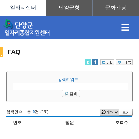
≡
FAQ
채
인
직
취
센
검색키워드 :
용
재
업
업
터
센
검색
검색건수 : 총
0
건 (1/0)
보기
정
정
훈
도
안
번호
질문
조회수
터