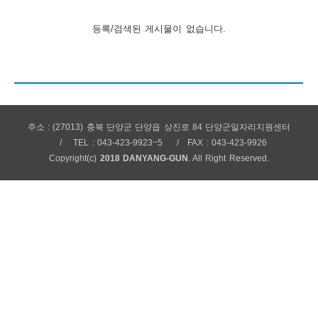
보
보
련
우
내
등록/검색된 게시물이 없습니다.
안
정
미
주소 : (27013) 충북 단양군 단양읍 상진로 84 단양군일자리지원센터
TEL : 043-423-9923~5
FAX : 043-423-9926
내
Copyright(c)
2018 DANYANG-GUN
. All Right Reserved.
보
센
터
업
무
안