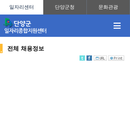
≡
전체 채용정보
채
인
직
취
센
용
재
업
업
터
채
정
정
훈
도
안
용