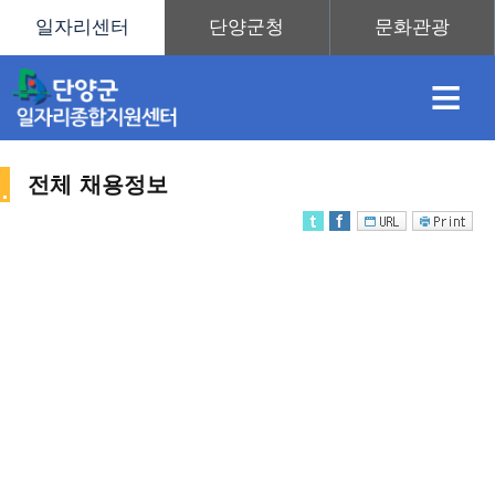
≡
전체 채용정보
채
인
직
취
센
용
재
업
업
터
채
정
정
훈
도
안
용