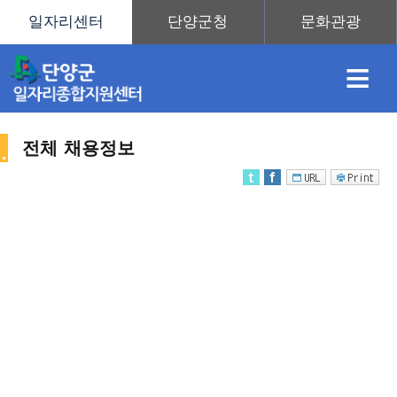
≡
전체 채용정보
채
인
직
취
센
용
재
업
업
터
채
정
정
훈
도
안
용