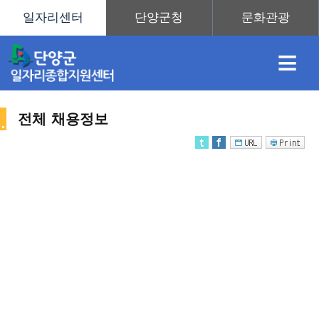
≡
전체 채용정보
채
인
직
취
센
용
재
업
업
터
채
정
정
훈
도
안
용