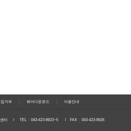
수집거부
뷰어다운로드
이용안내
지원센터
TEL : 043-423-9923~5
FAX : 043-423-9926