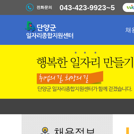
043-423-9923~5
전화문의
채
채용정보