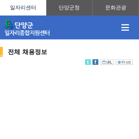
≡
전체 채용정보
채
인
직
취
센
용
재
업
업
터
채
정
정
훈
도
안
용