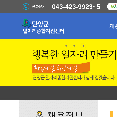
043-423-9923~5
전화문의
채
채용정보