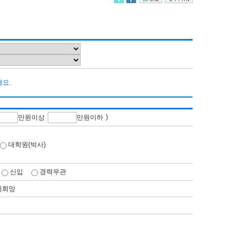
세요.
)
만
원이상
만
원이하
대학원(박사)
신입
경력무관
비희망