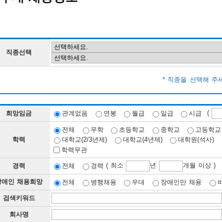
직종선택
* 직종을 선택해 주
(
희망임금
관계없음
연봉
월급
일급
시급
전체
무학
초등학교
중학교
고등학교
학력
대학교(2/3년제)
대학교(4년제)
대학원(석사)
학력무관
( 최소
년
개월 이상 )
경력
전체
경력
장애인 채용희망
전체
병행채용
우대
장애인만 채용
검색키워드
회사명