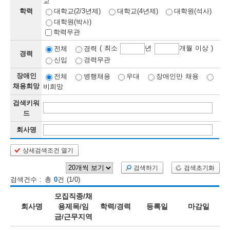
교
학력
대학교(2/3년제)
대학교(4년제)
대학원(석사)
보
보
련
우
내
대학원(박사)
학력무관
정
( 최소
년
개월 이상 )
전체
경력
경력
신입
경력무관
정
미
장애인
전체
병행채용
우대
장애인만 채용
채용희망
비희망
검색키워
보
드
보
회사명
상세검색조건 열기
오
늘
검색하기
검색초기화
검색건수 : 총
0
건 (1/0)
등
모집직종/채
록
회사명
용제목/임
학력/경력
등록일
마감일
금/근무지역
된