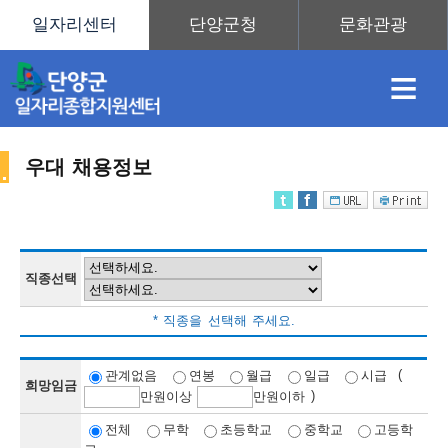
≡
우대 채용정보
채
인
직
취
센
용
재
업
업
터
직종선택
채
* 직종을 선택해 주세요.
정
정
훈
도
안
(
관계없음
연봉
월급
일급
시급
희망임금
)
만
원이상
만
원이하
용
전체
무학
초등학교
중학교
고등학