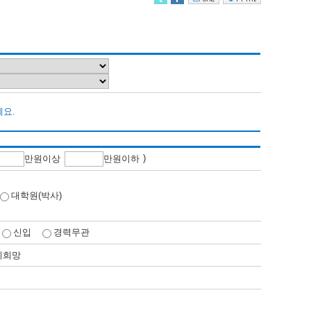
세요.
)
만
원이상
만
원이하
대학원(박사)
신입
경력무관
비희망