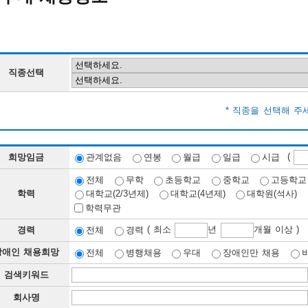
직종선택
* 직종을 선택해 주
(
희망임금
관계없음
연봉
월급
일급
시급
전체
무학
초등학교
중학교
고등학교
학력
대학교(2/3년제)
대학교(4년제)
대학원(석사)
학력무관
( 최소
년
개월 이상 )
경력
전체
경력
장애인 채용희망
전체
병행채용
우대
장애인만 채용
검색키워드
회사명