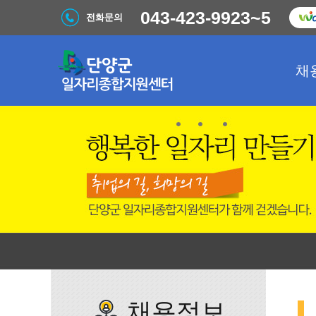
043-423-9923~5
전화문의
채
채용정보