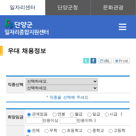
≡
우대 채용정보
채
인
직
취
센
용
재
업
업
터
직종선택
채
* 직종을 선택해 주세요.
정
정
훈
도
안
(
관계없음
연봉
월급
일급
시급
희망임금
)
만
원이상
만
원이하
용
전체
무학
초등학교
중학교
고등학