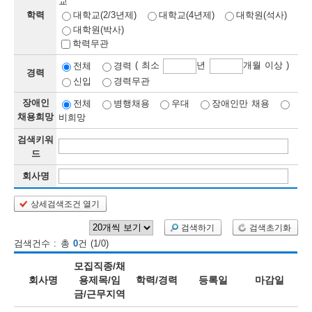
교
학력
대학교(2/3년제)
대학교(4년제)
대학원(석사)
보
보
련
우
내
대학원(박사)
학력무관
정
( 최소
년
개월 이상 )
전체
경력
경력
신입
경력무관
정
미
장애인
전체
병행채용
우대
장애인만 채용
채용희망
비희망
검색키워
보
드
보
회사명
상세검색조건 열기
오
늘
검색하기
검색초기화
검색건수 : 총
0
건 (1/0)
등
모집직종/채
록
회사명
용제목/임
학력/경력
등록일
마감일
금/근무지역
된