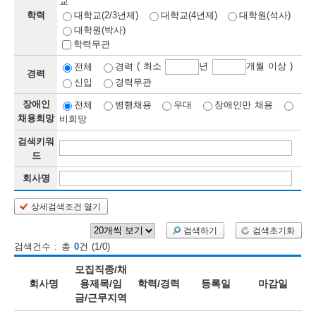
교
학력
대학교(2/3년제)
대학교(4년제)
대학원(석사)
보
보
련
우
내
대학원(박사)
학력무관
정
( 최소
년
개월 이상 )
전체
경력
경력
신입
경력무관
정
미
장애인
전체
병행채용
우대
장애인만 채용
채용희망
비희망
검색키워
보
드
보
회사명
상세검색조건 열기
오
늘
검색하기
검색초기화
검색건수 : 총
0
건 (1/0)
등
모집직종/채
록
회사명
용제목/임
학력/경력
등록일
마감일
금/근무지역
된