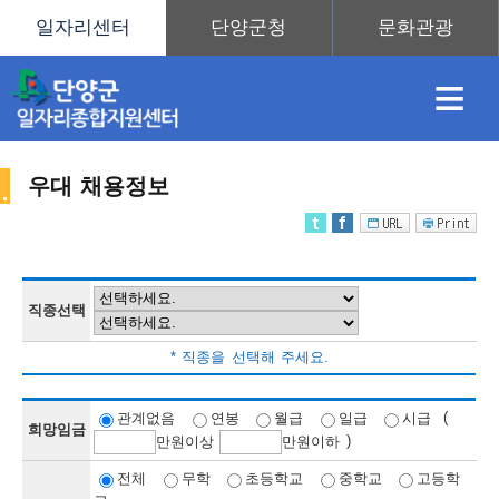
≡
우대 채용정보
채
인
직
취
센
용
재
업
업
터
직종선택
채
* 직종을 선택해 주세요.
정
정
훈
도
안
(
관계없음
연봉
월급
일급
시급
희망임금
)
만
원이상
만
원이하
용
전체
무학
초등학교
중학교
고등학