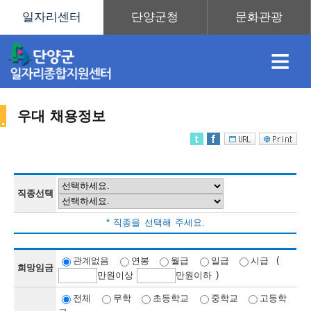
≡
우대 채용정보
채
인
직
취
센
용
재
업
업
터
직종선택
채
* 직종을 선택해 주세요.
정
정
훈
도
안
(
관계없음
연봉
월급
일급
시급
희망임금
)
만
원이상
만
원이하
용
전체
무학
초등학교
중학교
고등학