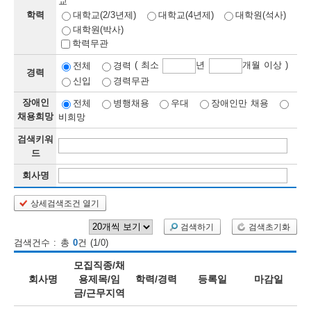
교
학력
대학교(2/3년제)
대학교(4년제)
대학원(석사)
보
보
련
우
내
대학원(박사)
학력무관
정
( 최소
년
개월 이상 )
전체
경력
경력
신입
경력무관
정
미
장애인
전체
병행채용
우대
장애인만 채용
채용희망
비희망
검색키워
보
드
보
회사명
상세검색조건 열기
오
늘
검색하기
검색초기화
검색건수 : 총
0
건 (1/0)
등
모집직종/채
록
회사명
용제목/임
학력/경력
등록일
마감일
금/근무지역
된